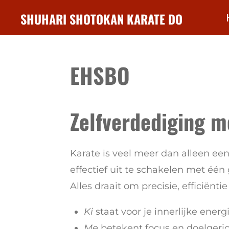
Ga
SHUHARI SHOTOKAN KARATE DO
direct
naar
de
EHSBO
hoofdinhoud
Zelfverdediging m
Karate is veel meer dan alleen een
effectief uit te schakelen met éé
Alles draait om precisie, efficiënt
Ki
staat voor je innerlijke energ
Me
betekent focus en doelgeri