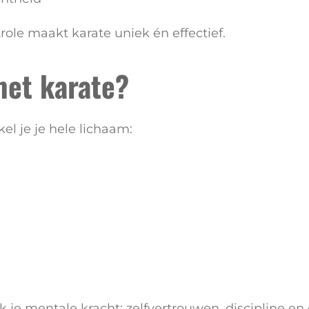
ole maakt karate uniek én effectief.
met karate?
el je je hele lichaam:
ook je mentale kracht: zelfvertrouwen, discipline