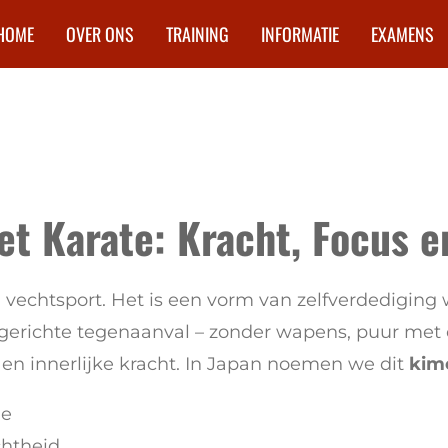
HOME
OVER ONS
TRAINING
INFORMATIE
EXAMENS
et Karate: Kracht, Focus 
 vechtsport. Het is een vorm van zelfverdediging w
n gerichte tegenaanval – zonder wapens, puur met 
ie en innerlijke kracht. In Japan noemen we dit
kim
ie
chtheid