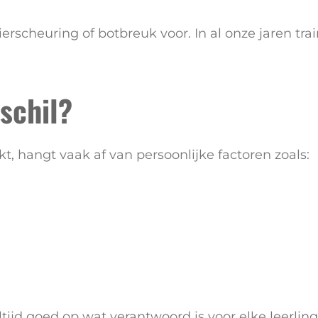
rscheuring of botbreuk voor. In al onze jaren trai
schil?
t, hangt vaak af van persoonlijke factoren zoals:
ltijd goed op wat verantwoord is voor elke leerli