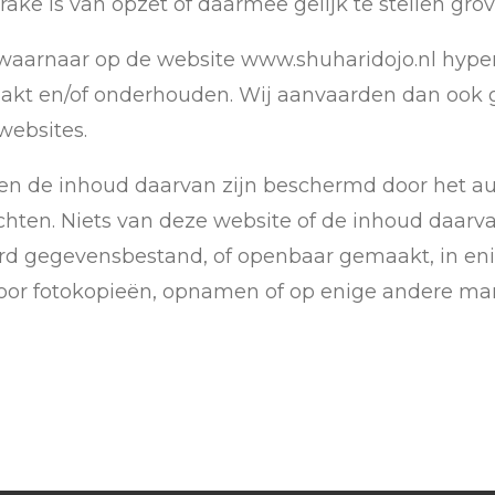
rake is van opzet of daarmee gelijk te stellen grov
n waarnaar op de website www.shuharidojo.nl hyp
aakt en/of onderhouden. Wij aanvaarden dan ook 
websites.
 en de inhoud daarvan zijn beschermd door het a
chten. Niets van deze website of de inhoud daar
d gegevensbestand, of openbaar gemaakt, in enige
 door fotokopieën, opnamen of op enige andere ma