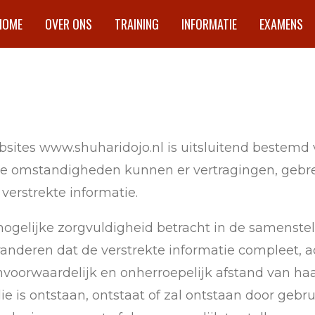
HOME
OVER ONS
TRAINING
INFORMATIE
EXAMENS
bsites www.shuharidojo.nl is uitsluitend bestem
ne omstandigheden kunnen er vertragingen, gebr
erstrekte informatie.
mogelijke zorgvuldigheid betracht in de samenste
anderen dat de verstrekte informatie compleet, ac
nvoorwaardelijk en onherroepelijk afstand van ha
die is ontstaan, ontstaat of zal ontstaan door geb