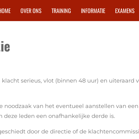
HOME
OVER ONS
TRAINING
INFORMATIE
EXAMENS
ie
lacht serieus, vlot (binnen 48 uur) en uiteraard 
t de noodzaak van het eventueel aanstellen van e
 deze leden een onafhankelijke derde is.
geschiedt door de directie of de klachtencommissi